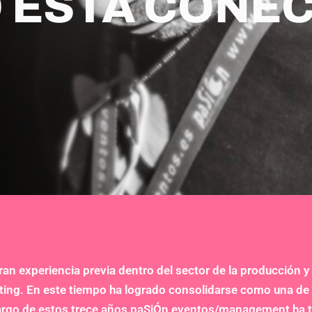
 ESTÁ CONE
ran experiencia previa dentro del sector de la producción
ng. En este tiempo ha logrado consolidarse como una de 
o largo de estos trece años paSiÓn eventos/management ha t