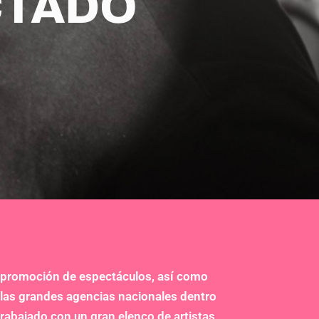
CTADO
 y promoción de espectáculos, así como
las grandes agencias nacionales dentro
rabajado con un gran elenco de artistas