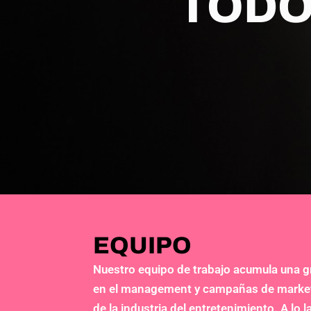
TODO
EQUIPO
Nuestro equipo de trabajo acumula una g
en el management y campañas de marketi
de la industria del entretenimiento. A l