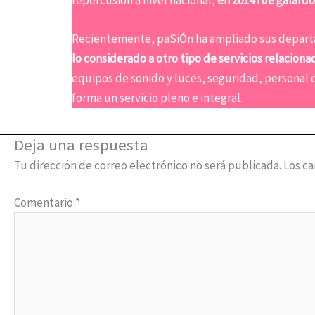
repercusión a nivel nacional,
en 2014 fue galardo
Recientemente, paSiÓn ha ampliado sus depart
lo considerado a otro tipo de servicios relacio
equipos de sonido y luces, seguridad, personal d
forma un servicio pleno e integral.
Deja una respuesta
Tu dirección de correo electrónico no será publicada.
Los c
Comentario
*