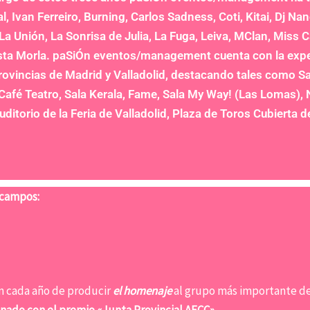
al, Ivan Ferreiro, Burning, Carlos Sadness, Coti, Kitai, Dj N
 La Unión, La Sonrisa de Julia, La Fuga, Leiva, MClan, Miss 
sta Morla. paSiÓn eventos/management cuenta con la exper
rovincias de Madrid y Valladolid, destacando tales como Sal
Café Teatro, Sala Kerala, Fame, Sala My Way! (Las Lomas), 
uditorio de la Feria de Valladolid, Plaza de Toros Cubierta d
 campos:
n cada año de producir
el homenaje
al grupo más importante de 